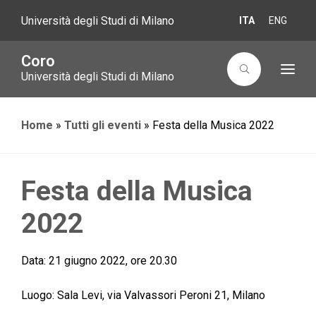
Università degli Studi di Milano
ITA
ENG
Coro
T
Università degli Studi di Milano
o
g
g
l
Home
»
Tutti gli eventi
»
Festa della Musica 2022
e
n
a
v
i
g
Festa della Musica
a
t
i
2022
o
n
Data:
21 giugno 2022, ore 20.30
Luogo:
Sala Levi, via Valvassori Peroni 21, Milano