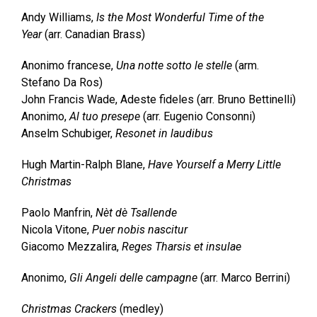
Andy Williams,
Is the Most Wonderful Time of the
Year
(arr. Canadian Brass)
Anonimo francese,
Una notte sotto le stelle
(arm.
Stefano Da Ros)
John Francis Wade, Adeste fideles (arr. Bruno Bettinelli)
Anonimo,
Al tuo presepe
(arr. Eugenio Consonni)
Anselm Schubiger,
Resonet in laudibus
Hugh Martin-Ralph Blane,
Have Yourself a Merry Little
Christmas
Paolo Manfrin,
Nèt dè Tsallende
Nicola Vitone,
Puer nobis nascitur
Giacomo Mezzalira,
Reges Tharsis et insulae
Anonimo,
Gli Angeli delle campagne
(arr. Marco Berrini)
Christmas Crackers
(medley)