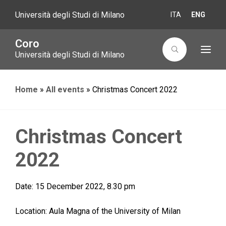
Università degli Studi di Milano
ITA
ENG
Coro
T
Università degli Studi di Milano
o
g
g
l
Home
»
All events
»
Christmas Concert 2022
e
n
a
v
i
g
Christmas Concert
a
t
i
2022
o
n
Date:
15 December 2022, 8.30 pm
Location:
Aula Magna of the University of Milan